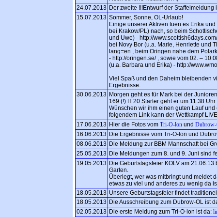
24.07.2013
Der zweite !!!Entwurf der Staffelmeldung i
15.07.2013
Sommer, Sonne, OL-Urlaub!
Einige unserer Aktiven tuen es Erika u
bei Krakow/PL) nach, so beim Schottisch
und Uwe) - http://www.scottish6days.co
bei Novy Bor (u.a. Marie, Henriette und 
lang=en , beim Oringen nahe dem Polarkr
- http://oringen.se/ , sowie vom 02. – 10
(u.a. Barbara und Erika) - http://www.
Viel Spaß und den Daheim bleibenden v
Ergebnisse.
30.06.2013
Morgen geht es für Mark bei der Junioren
169 (!) H 20 Starter geht er um 11:38 Uhr
Wünschen wir ihm einen guten Lauf und ei
folgendem Link kann der Wettkampf LIVE
17.06.2013
Hier die Fotos vom
Tri-O-lon
und
Dubrow
16.06.2013
Die Ergebnisse vom Tri-O-lon und Dubr
08.06.2013
Die Meldung zur BBM Mannschaft bei G
25.05.2013
Die Meldungen zum 8. und 9. Juni sind fe
19.05.2013
Die Geburtstagsfeier KOLV am 21.06.13 b
Garten.
Überlegt, wer was mitbringt und meldet d
etwas zu viel und anderes zu wenig da is
18.05.2013
Unsere Geburtstagsfeier findet traditionell
18.05.2013
Die Ausschreibung zum Dubrow-OL ist d
02.05.2013
Die erste Meldung zum Tri-O-lon ist da:
l