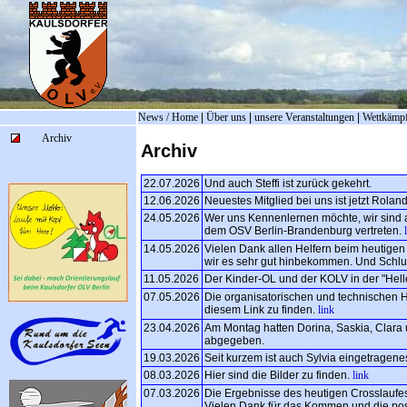
News / Home
|
Über uns
|
unsere Veranstaltungen
|
Wettkämp
Archiv
Archiv
22.07.2026
Und auch Steffi ist zurück gekehrt.
12.06.2026
Neuestes Mitglied bei uns ist jetzt Roland
24.05.2026
Wer uns Kennenlernen möchte, wir sind 
dem OSV Berlin-Brandenburg vertreten.
14.05.2026
Vielen Dank allen Helfern beim heutigen
wir es sehr gut hinbekommen. Und Schlu
11.05.2026
Der Kinder-OL und der KOLV in der "Hell
07.05.2026
Die organisatorischen und technischen H
diesem Link zu finden.
link
23.04.2026
Am Montag hatten Dorina, Saskia, Clara
abgegeben.
19.03.2026
Seit kurzem ist auch Sylvia eingetragenes
08.03.2026
Hier sind die Bilder zu finden.
link
07.03.2026
Die Ergebnisse des heutigen Crosslaufes
Vielen Dank für das Kommen und die po