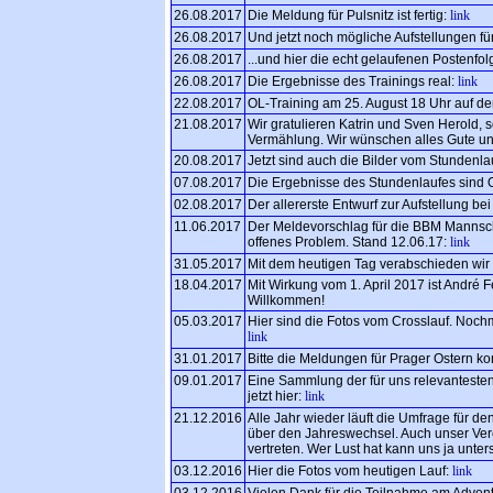
26.08.2017
Die Meldung für Pulsnitz ist fertig:
link
26.08.2017
Und jetzt noch mögliche Aufstellungen 
26.08.2017
...und hier die echt gelaufenen Postenfo
26.08.2017
Die Ergebnisse des Trainings real:
link
22.08.2017
OL-Training am 25. August 18 Uhr auf de
21.08.2017
Wir gratulieren Katrin und Sven Herold,
Vermählung. Wir wünschen alles Gute und
20.08.2017
Jetzt sind auch die Bilder vom Stundenla
07.08.2017
Die Ergebnisse des Stundenlaufes sind 
02.08.2017
Der allererste Entwurf zur Aufstellung bei
11.06.2017
Der Meldevorschlag für die BBM Mannscha
offenes Problem. Stand 12.06.17:
link
31.05.2017
Mit dem heutigen Tag verabschieden wir
18.04.2017
Mit Wirkung vom 1. April 2017 ist André 
Willkommen!
05.03.2017
Hier sind die Fotos vom Crosslauf. Nochm
link
31.01.2017
Bitte die Meldungen für Prager Ostern kon
09.01.2017
Eine Sammlung der für uns relevantesten
jetzt hier:
link
21.12.2016
Alle Jahr wieder läuft die Umfrage für de
über den Jahreswechsel. Auch unser Vere
vertreten. Wer Lust hat kann uns ja unter
03.12.2016
Hier die Fotos vom heutigen Lauf:
link
03.12.2016
Vielen Dank für die Teilnahme am Advent