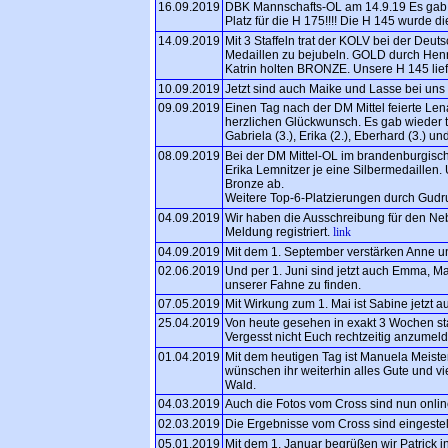
16.09.2019
DBK Mannschafts-OL am 14.9.19 Es gab d
Platz für die H 175!!!! Die H 145 wurde di
14.09.2019
Mit 3 Staffeln trat der KOLV bei der Deut
Medaillen zu bejubeln. GOLD durch Henr
Katrin holten BRONZE. Unsere H 145 lief
10.09.2019
Jetzt sind auch Maike und Lasse bei uns 
09.09.2019
Einen Tag nach der DM Mittel feierte Len
herzlichen Glückwunsch. Es gab wieder to
Gabriela (3.), Erika (2.), Eberhard (3.)
08.09.2019
Bei der DM Mittel-OL im brandenburgisc
Erika Lemnitzer je eine Silbermedaillen
Bronze ab.
Weitere Top-6-Platzierungen durch Gudrun
04.09.2019
Wir haben die Ausschreibung für den Nebe
Meldung registriert.
link
04.09.2019
Mit dem 1. September verstärken Anne un
02.06.2019
Und per 1. Juni sind jetzt auch Emma, Ma
unserer Fahne zu finden.
07.05.2019
Mit Wirkung zum 1. Mai ist Sabine jetzt a
25.04.2019
Von heute gesehen in exakt 3 Wochen st
Vergesst nicht Euch rechtzeitig anzumel
01.04.2019
Mit dem heutigen Tag ist Manuela Meist
wünschen ihr weiterhin alles Gute und vi
Wald.
04.03.2019
Auch die Fotos vom Cross sind nun onli
02.03.2019
Die Ergebnisse vom Cross sind eingestel
05.01.2019
Mit dem 1. Januar begrüßen wir Patrick i