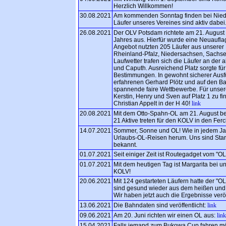
Herzlich Willkommen!
30.08.2021
Am kommenden Sonntag finden bei Nieder
Läufer unseres Vereines sind aktiv dabei
26.08.2021
Der OLV Potsdam richtete am 21. August
Jahres aus. Hierfür wurde eine Neuauflag
Angebot nutzten 205 Läufer aus unserer
Rheinland-Pfalz, Niedersachsen, Sachse
Laufwetter trafen sich die Läufer an der
und Caputh. Ausreichend Platz sorgte fü
Bestimmungen. In gewohnt sicherer Ausf
erfahrenen Gerhard Plötz und auf den B
spannende faire Wettbewerbe. Für unsere
Kerstin, Henry und Sven auf Platz 1 zu f
Christian Appelt in der H 40!
link
20.08.2021
Mit dem Otto-Spahn-OL am 21. August beg
21 Aktive treten für den KOLV in den Fer
14.07.2021
Sommer, Sonne und OL! Wie in jedem Jahr
Urlaubs-OL-Reisen herum. Uns sind Star
bekannt.
01.07.2021
Seit einiger Zeit ist Routegadget vom "OL
01.07.2021
Mit dem heutigen Tag ist Margarita bei u
KOLV!
20.06.2021
Mit 124 gestarteten Läufern hatte der "OL
sind gesund wieder aus dem heißen un
Wir haben jetzt auch die Ergebnisse veröf
13.06.2021
Die Bahndaten sind veröffentlicht:
link
09.06.2021
Am 20. Juni richten wir einen OL aus:
link
15.04.2021
Falls jemand zum Bukowa Cup fahren möc