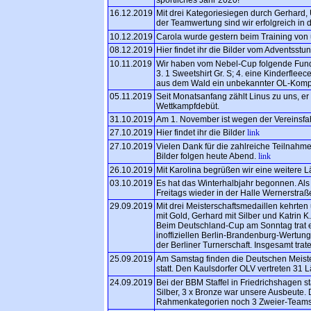
16.12.2019
Mit drei Kategoriesiegen durch Gerhard
der Teamwertung sind wir erfolgreich in 
10.12.2019
Carola wurde gestern beim Training von u
08.12.2019
Hier findet ihr die Bilder vom Adventsst
10.11.2019
Wir haben vom Nebel-Cup folgende Funds
3. 1 Sweetshirt Gr. S; 4. eine Kinderfleec
aus dem Wald ein unbekannter OL-Komp
05.11.2019
Seit Monatsanfang zählt Linus zu uns, er
Wettkampfdebüt.
31.10.2019
Am 1. November ist wegen der Vereinsfahr
27.10.2019
Hier findet ihr die Bilder
link
27.10.2019
Vielen Dank für die zahlreiche Teilnahm
Bilder folgen heute Abend.
link
26.10.2019
Mit Karolina begrüßen wir eine weitere L
03.10.2019
Es hat das Winterhalbjahr begonnen. Als e
Freitags wieder in der Halle Wernerstraße
29.09.2019
Mit drei Meisterschaftsmedaillen kehrte
mit Gold, Gerhard mit Silber und Katrin 
Beim Deutschland-Cup am Sonntag trat e
inoffiziellen Berlin-Brandenburg-Wertun
der Berliner Turnerschaft. Insgesamt tr
25.09.2019
Am Samstag finden die Deutschen Meist
statt. Den Kaulsdorfer OLV vertreten 31 Lä
24.09.2019
Bei der BBM Staffel in Friedrichshagen st
Silber, 3 x Bronze war unsere Ausbeute. 
Rahmenkategorien noch 3 Zweier-Teams 