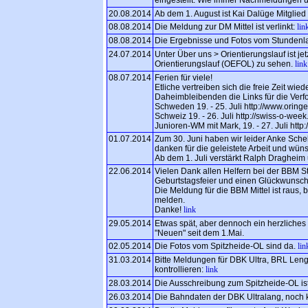
20.08.2014
Ab dem 1. August ist Kai Dalüge Mitglied
08.08.2014
Die Meldung zur DM Mittel ist verlinkt:
lin
08.08.2014
Die Ergebnisse und Fotos vom Stundenla
24.07.2014
Unter Über uns > Orientierungslauf ist je
Orientierungslauf (OEFOL) zu sehen.
link
08.07.2014
Ferien für viele!
Etliche vertreiben sich die freie Zeit wie
Daheimbleibenden die Links für die Verf
Schweden 19. - 25. Juli http://www.oring
Schweiz 19. - 26. Juli http://swiss-o-week
Junioren-WM mit Mark, 19. - 27. Juli htt
01.07.2014
Zum 30. Juni haben wir leider Anke Sche
danken für die geleistete Arbeit und wün
Ab dem 1. Juli verstärkt Ralph Dragheim
22.06.2014
Vielen Dank allen Helfern bei der BBM S
Geburtstagsfeier und einen Glückwunsch 
Die Meldung für die BBM Mittel ist raus, 
melden.
Danke!
link
29.05.2014
Etwas spät, aber dennoch ein herzliche
"Neuen" seit dem 1.Mai.
02.05.2014
Die Fotos vom Spitzheide-OL sind da.
lin
31.03.2014
Bitte Meldungen für DBK Ultra, BRL Len
kontrollieren:
link
28.03.2014
Die Ausschreibung zum Spitzheide-OL ist
26.03.2014
Die Bahndaten der DBK Ultralang, noch