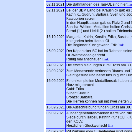
02.11.2021
Die Bahnlängen des Tag-OL sind hier:
li
02.11.2021
Bei der BBM Lang bei Krausnick gab es 5 
Katrin K., Gudrun, Barbara, Sven und Joc
Kategorien setzen.
In den Hauptklassen gab es Platz 2 und 3 
Sascha. Weitere Medaillen holten Christi
Bernd (1.) und Heidi (2.) holten Edelmetal
16.10.2021
Margarita, Katrin, Kerstin, Erika, Sascha
Kategorien beim Herbst-OL.
Die Beginner Kurz gewann Erik.
link
25.09.2021
Der Köpenicker SC hat im Rahmen seines
OL-Werbevideo gedreht.
Ruhig mal anschauen!
link
24.09.2021
Die ersten Meldungen zum Cross am 30.1
23.09.2021
Zum Monatsende verlassen Bianca und J
Bleibt gesund und haltet uns in guter Eri
16.09.2021
Einen kompletten Medaillensatz haben u
Harz mitgebracht.
Gold: Erika
Silber: Gudrun
Bronze: Barbara
Die Herren können nur mit zwei vierten
16.09.2021
Die Ausschreibung für den Cross am 30. 
06.09.2021
Auf der generalrenovierten Karte von N
Siege durch Isabell, Kathrin (für TOLF), K
den KOLV.
Herzlichen Glückwunsch!
link
04.09.2021
Mit Wirkung vom 1. September sind Kons