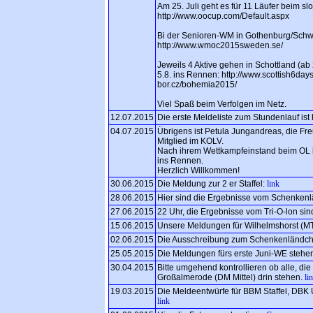
Am 25. Juli geht es für 11 Läufer beim 
http://www.oocup.com/Default.aspx
Bi der Senioren-WM in Gothenburg/Schwe
http://www.wmoc2015sweden.se/
Jeweils 4 Aktive gehen in Schottland (a
5.8. ins Rennen: http://www.scottish6day
bor.cz/bohemia2015/
Viel Spaß beim Verfolgen im Netz.
12.07.2015
Die erste Meldeliste zum Stundenlauf ist 
04.07.2015
Übrigens ist Petula Jungandreas, die Freu
Mitglied im KOLV.
Nach ihrem Wettkampfeinstand beim OL be
ins Rennen.
Herzlich Willkommen!
30.06.2015
Die Meldung zur 2 er Staffel:
link
28.06.2015
Hier sind die Ergebnisse vom Schenke
27.06.2015
22 Uhr, die Ergebnisse vom Tri-O-lon sin
15.06.2015
Unsere Meldungen für Wilhelmshorst (MT:
02.06.2015
Die Ausschreibung zum Schenkenländche
25.05.2015
Die Meldungen fürs erste Juni-WE stehen 
30.04.2015
Bitte umgehend kontrollieren ob alle, die 
Großalmerode (DM Mittel) drin stehen.
li
19.03.2015
Die Meldeentwürfe für BBM Staffel, DBK 
link