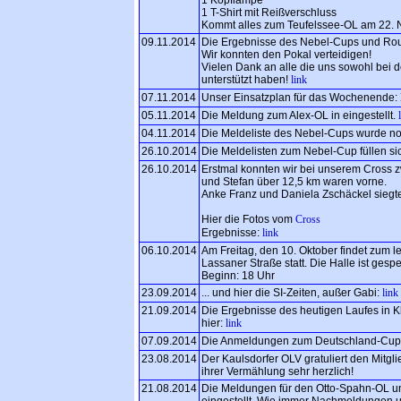
1 T-Shirt mit Reißverschluss
Kommt alles zum Teufelssee-OL am 22. N
09.11.2014
Die Ergebnisse des Nebel-Cups und Rou
Wir konnten den Pokal verteidigen!
Vielen Dank an alle die uns sowohl bei 
unterstützt haben!
link
07.11.2014
Unser Einsatzplan für das Wochenende:
05.11.2014
Die Meldung zum Alex-OL in eingestellt.
04.11.2014
Die Meldeliste des Nebel-Cups wurde noc
26.10.2014
Die Meldelisten zum Nebel-Cup füllen s
26.10.2014
Erstmal konnten wir bei unserem Cross z
und Stefan über 12,5 km waren vorne.
Anke Franz und Daniela Zschäckel sieg
Hier die Fotos vom
Cross
Ergebnisse:
link
06.10.2014
Am Freitag, den 10. Oktober findet zum l
Lassaner Straße statt. Die Halle ist gesper
Beginn: 18 Uhr
23.09.2014
... und hier die SI-Zeiten, außer Gabi:
link
21.09.2014
Die Ergebnisse des heutigen Laufes in Kl
hier:
link
07.09.2014
Die Anmeldungen zum Deutschland-Cup 
23.08.2014
Der Kaulsdorfer OLV gratuliert den Mitgl
ihrer Vermählung sehr herzlich!
21.08.2014
Die Meldungen für den Otto-Spahn-OL un
eingestellt. Wie immer Nachmeldungen 