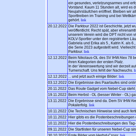
ein gesundes, verletzungsarmes und erf
Vorstand. Kaum 11 Stunden alt, wird es 
Neujahrsläufchen eröffnet. Bleiben wir
Sporttreiben im Training und bei Wettkäm
gehört.
link
20.12.2022
Die Parktour 2022 ist Geschichte, jetzt w
veröffentlicht. Recht spät, aber ehrenamtli
unserem Verein wird die DPT nicht von v
KOLV-Sportler unter den registrierten Läu
Gabriela und Erika als 5., Katrin K. als 
die Serie 2023 aufgestellt wird. Vielleich
Parktour.
link
12.12.2022
Beim Nikolaus-OL des SV IHW Alex 78 be
ihren Kategorien der ersten Platz.
In der Vereinswertung sind wir derzeit a
Turnerschaft. Uns fehlt der Nachwuchs.
l
12.12.2022
... und jetzt auch einige Bilder:
link
03.12.2022
Die Ergebnisse des Paarlaufes sind onli
20.11.2022
Das Route Gadget vom Nebel-Cup steht je
19.11.2022
Beim Herbst - OL (besser Winter - OL) ga
13.11.2022
Die Ergebnisse sind da. Dem SV IHW Al
Pokalerfolg.
link
10.11.2022
Die Technischen Hinweise sind auch fert
10.11.2022
Hier gibts es die Postenbeschreibungen
10.11.2022
Hier die Postenbeschreibungen des Tag
09.11.2022
Die Startlisten für unseren Nebel-Cup si
30.10.2022
Erste Bilder vom Herbst-Cross:
link