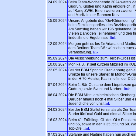
24.09.2024
Beim Team-Wochenende 2024 waren vier
Gudrun, Kirsten und Katrin erfolgreich. I
auf Rang ZWEI. Einen weiteren zweiten M
und Moritz in der Rahmen Kurz.
15.09.2024
Unsere Angebote des "Go4Orienteering" 
beim Familiensportfest des Bezirksspo
Am Samstag haben wir 196 gelaufene Bah
Vielen Dank den Teilnehmern und den fl
findet ihr die Ergebnisse:
link
12.09.2024
Morgen geht es los für Ariana und Madin
dem Berliner Team! Wir wünschen euch v
Veranstaltung.
link
05.09.2024
Die Ausschreibung zum Herbst-Cross ist 
10.08.2024
Monika B. ist seit kurzem Mitglied im KO
22.05.2024
Bei der BBM Sprint in Oranienburg gab es
Bronze für unsere Starter. In Mohorn-Gru
in der H 70 Meister, Katrin lief in der D 
07.04.2024
Beim 1. Bär-OL nahe dem Liepnitzsee g
Gudrun, sowie Sven und Norbert.
link
06.04.2024
Die BBM Mittel am heimischen Kienberg b
Darüber hinaus noch 4 mal Silber und 4 
Jugendliche von uns!
link
24.03.2024
Bei der BBM Staffel (erstmals als 2er T
Starter fünf mal Gold und einmal Silber 
16.03.2024
Beim 41. Frühlings-OL des OLV Potsdam 
und 65, sowie in der H 35, 55 und 60. We
Top-Drei.
link
07.03.2024
Stefanie und Nadine haben nun auch e