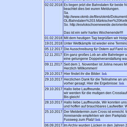
02.02.2018
Es liegen jetzt die Bahndaten für beide 
beachtet dies bei euren Meldungen.
Sa.
http://www.okmb.de/files/okmb/Dokumen
OL/Bahndaten%203.Märkischer%20Keife
So. http://esvlokschoeneweide.de/orienti
Das ist ein sehr hartes Wochenende!!!!
01.02.2018
Mit dem heutigen Tag begrüßen wir Holge
19.01.2018
Unter Wettkämpfe ist wieder eine Terminü
05.12.2017
Die Ausschreibung für Ostern auf Fanö is
12.11.2017
Ein ganz großes Lob an alle Bahnleger 
eine gelungene Doppelveranstaltung wa
09.11.2017
Seit dem 1. November ist Jolina neues Mi
Herzlich Willkommen!
29.10.2017
Hier findet ihr die Bilder:
link
29.10.2017
Herzlichen Dank für die Teilnahme an un
vorher gesagt. Hier die Ergebnisse:
link
29.10.2017
Hallo liebe Lauffreunde,
wir werden für die mutigen den Crosslauf
Bis gleich!
28.10.2017
Hallo liebe Lauffreunde, Wir konnten un
und hoffen auf brauchbares Laufwetter. 
25.10.2017
Der Meldetermin zum Cross ist erreicht
Anreisende empfehlen wir den Parkplat
Fussweg zum Platz!
link
06.09.2017
Im Archiv wurden Lücken in den Jahren 