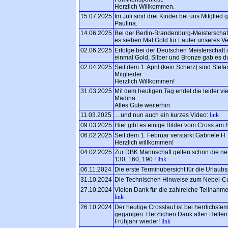
Herzlich Willkommen.
15.07.2025
Im Juli sind drei Kinder bei uns Mitglie
Paulina.
14.06.2025
Bei der Berlin-Brandenburg-Meisterschaft
es sieben Mal Gold für Läufer unseres V
02.06.2025
Erfolge bei der Deutschen Meisterschaft i
einmal Gold, Silber und Bronze gab es d
02.04.2025
Seit dem 1. April (kein Scherz) sind Ste
Mitglieder.
Herzlich Willkommen!
31.03.2025
Mit dem heutigen Tag endet die leider vie
Madina.
Alles Gute weiterhin.
11.03.2025
... und nun auch ein kurzes Video:
link
09.03.2025
Hier gibt es einige Bilder vom Cross am 
06.02.2025
Seit dem 1. Februar verstärkt Gabriele H
Herzlich willkommen!
04.02.2025
Zur DBK Mannschaft gelten schon die neu
130, 160, 190 !
link
06.11.2024
Die erste Terminübersicht für die Urlaub
31.10.2024
Die Technischen Hinweise zum Nebel-Cup 
27.10.2024
Vielen Dank für die zahlreiche Teilnahme
link
26.10.2024
Der heutige Crosslauf ist bei herrlichst
gegangen. Herzlichen Dank allen Helfer
Frühjahr wieder!
link