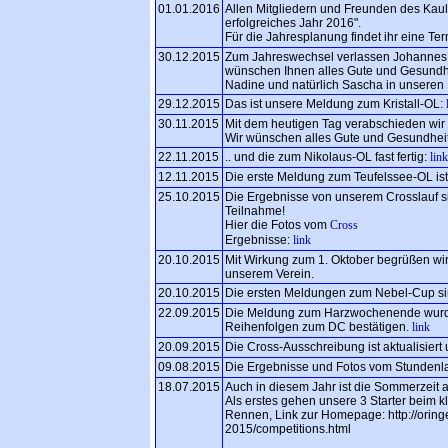
01.01.2016
Allen Mitgliedern und Freunden des Kau
erfolgreiches Jahr 2016".
Für die Jahresplanung findet ihr eine Ter
30.12.2015
Zum Jahreswechsel verlassen Johannes, 
wünschen Ihnen alles Gute und Gesundhe
Nadine und natürlich Sascha in unseren
29.12.2015
Das ist unsere Meldung zum Kristall-OL:
30.11.2015
Mit dem heutigen Tag verabschieden wir
Wir wünschen alles Gute und Gesundheit
22.11.2015
.. und die zum Nikolaus-OL fast fertig:
link
12.11.2015
Die erste Meldung zum Teufelssee-OL ist
25.10.2015
Die Ergebnisse von unserem Crosslauf si
Teilnahme!
Hier die Fotos vom
Cross
Ergebnisse:
link
20.10.2015
Mit Wirkung zum 1. Oktober begrüßen wir 
unserem Verein.
20.10.2015
Die ersten Meldungen zum Nebel-Cup sin
22.09.2015
Die Meldung zum Harzwochenende wurde ak
Reihenfolgen zum DC bestätigen.
link
20.09.2015
Die Cross-Ausschreibung ist aktualisiert 
09.08.2015
Die Ergebnisse und Fotos vom Stundenla
18.07.2015
Auch in diesem Jahr ist die Sommerzeit 
Als erstes gehen unsere 3 Starter beim 
Rennen, Link zur Homepage: http://oring
2015/competitions.html