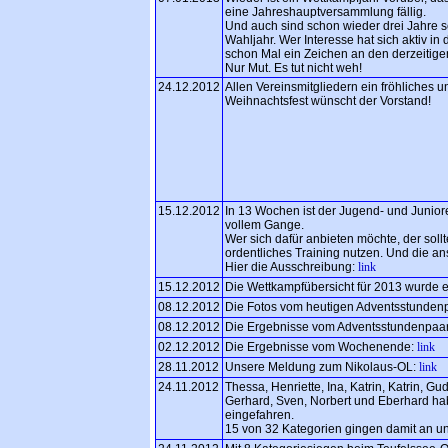
eine Jahreshauptversammlung fällig.
Und auch sind schon wieder drei Jahre se
Wahljahr. Wer Interesse hat sich aktiv in
schon Mal ein Zeichen an den derzeitige
Nur Mut. Es tut nicht weh!
24.12.2012
Allen Vereinsmitgliedern ein fröhliches 
Weihnachtsfest wünscht der Vorstand!
15.12.2012
In 13 Wochen ist der Jugend- und Junior
vollem Gange.
Wer sich dafür anbieten möchte, der soll
ordentliches Training nutzen. Und die a
Hier die Ausschreibung:
link
15.12.2012
Die Wettkampfübersicht für 2013 wurde e
08.12.2012
Die Fotos vom heutigen Adventsstundenpa
08.12.2012
Die Ergebnisse vom Adventsstundenpaar
02.12.2012
Die Ergebnisse vom Wochenende:
link
28.11.2012
Unsere Meldung zum Nikolaus-OL:
link
24.11.2012
Thessa, Henriette, Ina, Katrin, Katrin, Gud
Gerhard, Sven, Norbert und Eberhard h
eingefahren.
15 von 32 Kategorien gingen damit an u