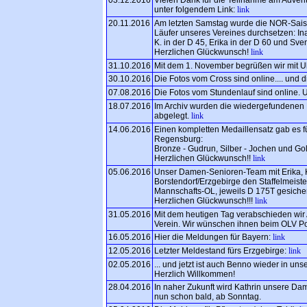
unter folgendem Link:
link
20.11.2016
Am letzten Samstag wurde die NOR-Saiso
Läufer unseres Vereines durchsetzen: Ina
K. in der D 45, Erika in der D 60 und Sven
Herzlichen Glückwunsch!
link
31.10.2016
Mit dem 1. November begrüßen wir mit Ul
30.10.2016
Die Fotos vom Cross sind online.... und 
07.08.2016
Die Fotos vom Stundenlauf sind online. 
18.07.2016
Im Archiv wurden die wiedergefundenen
abgelegt.
link
14.06.2016
Einen kompletten Medaillensatz gab es fü
Regensburg:
Bronze - Gudrun, Silber - Jochen und Gol
Herzlichen Glückwunsch!!
link
05.06.2016
Unser Damen-Senioren-Team mit Erika, K
Borstendorf/Erzgebirge den Staffelmeister
Mannschafts-OL, jeweils D 175T gesicher
Herzlichen Glückwunsch!!!
link
31.05.2016
Mit dem heutigen Tag verabschieden wir 
Verein. Wir wünschen ihnen beim OLV Po
16.05.2016
Hier die Meldungen für Bayern:
link
12.05.2016
Letzter Meldestand fürs Erzgebirge:
link
02.05.2016
... und jetzt ist auch Benno wieder in un
Herzlich Willkommen!
28.04.2016
In naher Zukunft wird Kathrin unsere Dame
nun schon bald, ab Sonntag.