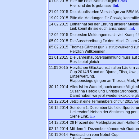
01.03.2015
Hier die Fotos vom heutigen
Cross
.
Hier sind die Ergebnisse:
link
21.02.2015
Die aktualisierten Vorschläge zur BBM M
19.02.2015
Bitte die Meldungen für Coswig kontrolli
14.02.2015
Lothar hat bei der Ehrung unserer Meiste
Link könnt ihr sie euch anschauen.
link
12.02.2015
Die ersten Meldungen nach viel Krampf f
05.02.2015
Die Ausschreibung für den Mittel-OL am 2
05.02.2015
Thomas Gärtner (jun.) ist rückwirkend zum
Herzlich Willkommen.
21.01.2015
Die Jahreshauptversammlung muss auf d
Rest bleibt gleich.
11.01.2015
Herzlichen Glückwunsch allen Läufern zu
Cup 2014/15 und an Bjarne, Elisa, Uwe, 
Einzelwertung.
Etappensiege gingen an Thessa, Mark, E
30.12.2014
Alles ist im Wandel, auch unsere Mitgli
Susanna Herold und Christel Strohbach. 
Damit haben wir jetzt wieder exakt die g
18.12.2014
Jetzt ist eine Terminübersicht für 2015 v
16.12.2014
Seit dem 1. Dezember läuft die Sportle
Hellersdorf. Neben der Abstimmung per L
Siehe Link.
link
14.12.2014
28 Prozent der Meldeplätze zum Hallen
02.12.2014
Mit dem 1. Dezember können wir Gudrun 
10.11.2014
Fundsachen vom Nebel-Cup:
1 Kopflampe