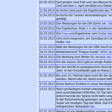
02.05.2013
Seit gestern sind Falk und Jan-Manuel fü
Und seit dem 1. April verstärkt uns Stef
11.04.2013
Im Archiv sind auch die Ergebnisse des T
11.04.2013
Im Archiv für "unsere Veranstaltungen" 
getätigt.
15.03.2013
Die Meldungen für die DM Sprint, etc.:
lin
10.03.2013
Die Ergebnisse, Platz 1-3, der Sportlere
02.03.2013
Die
Fotos
und Ergebnisse vom Cross:
link
25.02.2013
Und nicht vergessen, am Samstag ist Cros
Helfer:
link
21.02.2013
Bitte die Meldungen für die DBK Nacht u
18.02.2013
Meldeübersicht "Prague Easter" 2013:
li
09.02.2013
Die Meldung zum Winter-OL ist raus:
link
05.02.2013
Für die Saison 2013 gibt es einige Änd
05.02.2013
Bei der NAOM im portugisischen Nisa be
Zwei. In den Einzelläufen gab es Rang 3
21.01.2013
Bis zum 10. Februar kann noch für die S
werden. Macht alle mit, damit unsere Akt
17.01.2013
Einen kleinen Einblick in unser Montagstra
13.01.2013
Nach großartigem Kampf unterlagen wir i
dem ausrichtenden IHW Alex 78. Der letzt
jedoch konnte der Spiess nicht mehr um
In der Einzelwertung gelangen uns durch
Super am heutigen Tag war Mark, fast 9 
erfolgreichen Sebastian!
link
07.01.2013
Wieder ist ein Wettkampfjahr vorüber, das