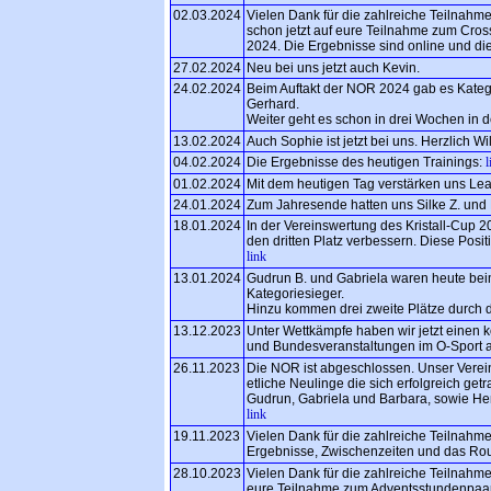
02.03.2024
Vielen Dank für die zahlreiche Teilnahm
schon jetzt auf eure Teilnahme zum Cros
2024. Die Ergebnisse sind online und die 
27.02.2024
Neu bei uns jetzt auch Kevin.
24.02.2024
Beim Auftakt der NOR 2024 gab es Katego
Gerhard.
Weiter geht es schon in drei Wochen in
13.02.2024
Auch Sophie ist jetzt bei uns. Herzlich W
04.02.2024
Die Ergebnisse des heutigen Trainings:
l
01.02.2024
Mit dem heutigen Tag verstärken uns Lea
24.01.2024
Zum Jahresende hatten uns Silke Z. und Ne
18.01.2024
In der Vereinswertung des Kristall-Cup 2
den dritten Platz verbessern. Diese Posit
link
13.01.2024
Gudrun B. und Gabriela waren heute beim 
Kategoriesieger.
Hinzu kommen drei zweite Plätze durch 
13.12.2023
Unter Wettkämpfe haben wir jetzt einen 
und Bundesveranstaltungen im O-Sport 
26.11.2023
Die NOR ist abgeschlossen. Unser Verein 
etliche Neulinge die sich erfolgreich getr
Gudrun, Gabriela und Barbara, sowie Hen
link
19.11.2023
Vielen Dank für die zahlreiche Teilnahme
Ergebnisse, Zwischenzeiten und das Rou
28.10.2023
Vielen Dank für die zahlreiche Teilnahm
eure Teilnahme zum Adventsstundenpaar