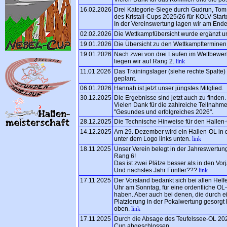
16.02.2026
Drei Kategorie-Siege durch Gudrun, To
des Kristall-Cups 2025/26 für KOLV-Starte
In der Vereinswertung lagen wir am Ende
02.02.2026
Die Wettkampfübersicht wurde ergänzt un
19.01.2026
Die Übersicht zu den Wettkampfterminen f
19.01.2026
Nach zwei von drei Läufen im Wettbewer
liegen wir auf Rang 2.
link
11.01.2026
Das Trainingslager (siehe rechte Spalte)
geplant.
06.01.2026
Hannah ist jetzt unser jüngstes Mitglied.
30.12.2025
Die Ergebnisse sind jetzt auch zu finden.
Vielen Dank für die zahlreiche Teilnahme
"Gesundes und erfolgreiches 2026".
28.12.2025
Die Technische Hinweise für den Hallen-
14.12.2025
Am 29. Dezember wird ein Hallen-OL in de
unter dem Logo links unten.
link
18.11.2025
Unser Verein belegt in der Jahreswertu
Rang 6!
Das ist zwei Plätze besser als in den Vor
Und nächstes Jahr Fünfter???
link
17.11.2025
Der Vorstand bedankt sich bei allen Helfe
Uhr am Sonntag, für eine ordentliche OL
haben. Aber auch bei denen, die durch e
Platzierung in der Pokalwertung gesorgt h
oben.
link
17.11.2025
Durch die Absage des Teufelssee-OL 20
Cup abgeschlossen.