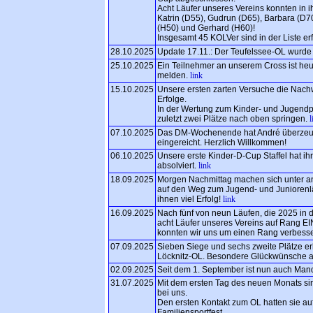
Acht Läufer unseres Vereins konnten in i
Katrin (D55), Gudrun (D65), Barbara (D70
(H50) und Gerhard (H60)!
Insgesamt 45 KOLVer sind in der Liste er
28.10.2025
Update 17.11.: Der Teufelssee-OL wurde 
25.10.2025
Ein Teilnehmer an unserem Cross ist he
melden.
link
15.10.2025
Unsere ersten zarten Versuche die Nach
Erfolge.
In der Wertung zum Kinder- und Jugendp
zuletzt zwei Plätze nach oben springen.
l
07.10.2025
Das DM-Wochenende hat André überzeugt
eingereicht. Herzlich Willkommen!
06.10.2025
Unsere erste Kinder-D-Cup Staffel hat ih
absolviert.
link
18.09.2025
Morgen Nachmittag machen sich unter a
auf den Weg zum Jugend- und Juniorenlä
ihnen viel Erfolg!
link
16.09.2025
Nach fünf von neun Läufen, die 2025 in
acht Läufer unseres Vereins auf Rang E
konnten wir uns um einen Rang verbess
07.09.2025
Sieben Siege und sechs zweite Plätze er
Löcknitz-OL. Besondere Glückwünsche an
02.09.2025
Seit dem 1. September ist nun auch Mand
31.07.2025
Mit dem ersten Tag des neuen Monats si
bei uns.
Den ersten Kontakt zum OL hatten sie 
Familiensportfest.