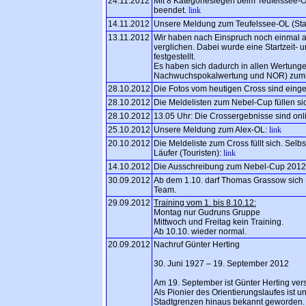
24.11.2012
Mit 8 Kategoriesiegen beim Teufelssee-
beendet.
link
14.11.2012
Unsere Meldung zum Teufelssee-OL (Sta
13.11.2012
Wir haben nach Einspruch noch einmal a
verglichen. Dabei wurde eine Startzeit-
festgestellt.
Es haben sich dadurch in allen Wertunge
Nachwuchspokalwertung und NOR) zumin
28.10.2012
Die Fotos vom heutigen Cross sind einges
28.10.2012
Die Meldelisten zum Nebel-Cup füllen si
28.10.2012
13.05 Uhr: Die Crossergebnisse sind onl
25.10.2012
Unsere Meldung zum Alex-OL:
link
20.10.2012
Die Meldeliste zum Cross füllt sich. Sel
Läufer (Touristen):
link
14.10.2012
Die Ausschreibung zum Nebel-Cup 2012 is
30.09.2012
Ab dem 1.10. darf Thomas Grassow sich
Team.
29.09.2012
Training vom 1. bis 8.10.12:
Montag nur Gudruns Gruppe
Mittwoch und Freitag kein Training.
Ab 10.10. wieder normal.
20.09.2012
Nachruf Günter Herting
30. Juni 1927 – 19. September 2012
Am 19. September ist Günter Herting ver
Als Pionier des Orientierungslaufes ist u
Stadtgrenzen hinaus bekannt geworden.