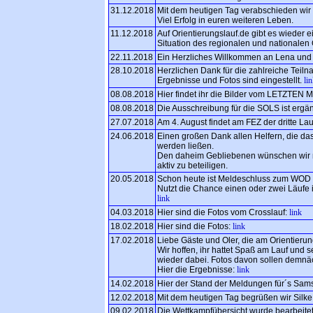
31.12.2018
Mit dem heutigen Tag verabschieden wir
Viel Erfolg in euren weiteren Leben.
11.12.2018
Auf Orientierungslauf.de gibt es wieder 
Situation des regionalen und nationalen 
22.11.2018
Ein Herzliches Willkommen an Lena und E
28.10.2018
Herzlichen Dank für die zahlreiche Teil
Ergebnisse und Fotos sind eingestellt.
li
08.08.2018
Hier findet ihr die Bilder vom LETZTEN 
08.08.2018
Die Ausschreibung für die SOLS ist ergä
27.07.2018
Am 4. August findet am FEZ der dritte La
24.06.2018
Einen großen Dank allen Helfern, die da
werden ließen.
Den daheim Gebliebenen wünschen wir m
aktiv zu beteiligen.
20.05.2018
Schon heute ist Meldeschluss zum WOD 2
Nutzt die Chance einen oder zwei Läufe 
link
04.03.2018
Hier sind die Fotos vom Crosslauf:
link
18.02.2018
Hier sind die Fotos:
link
17.02.2018
Liebe Gäste und Oler, die am Orientieru
Wir hoffen, ihr hattet Spaß am Lauf und 
wieder dabei. Fotos davon sollen demnä
Hier die Ergebnisse:
link
14.02.2018
Hier der Stand der Meldungen für´s Sams
12.02.2018
Mit dem heutigen Tag begrüßen wir Silk
09.02.2018
Die Wettkampfübersicht wurde bearbeite