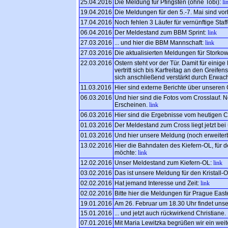
25.04.2016
Die Meldung für Pfingsten (ohne Tobi):
li
19.04.2016
Die Meldungen für den 5.-7. Mai sind vor
17.04.2016
Noch fehlen 3 Läufer für vernünftige Staf
06.04.2016
Der Meldestand zum BBM Sprint:
link
27.03.2016
... und hier die BBM Mannschaft:
link
27.03.2016
Die aktualisierten Meldungen für Storkow
22.03.2016
Ostern steht vor der Tür. Damit für einig
vertritt sich bis Karfreitag an den Greif
sich anschließend verstärkt durch Erwa
11.03.2016
Hier sind externe Berichte über unseren 
06.03.2016
Und hier sind die Fotos vom Crosslauf. 
Erscheinen.
link
06.03.2016
Hier sind die Ergebnisse vom heutigen C
01.03.2016
Der Meldestand zum Cross liegt jetzt bei
01.03.2016
Und hier unsere Meldung (noch erweiterb
13.02.2016
Hier die Bahndaten des Kiefern-OL, für d
möchte:
link
12.02.2016
Unser Meldestand zum Kiefern-OL:
link
03.02.2016
Das ist unsere Meldung für den Kristall-
02.02.2016
Hat jemand Interesse und Zeit:
link
02.02.2016
Bitte hier die Meldungen für Prague Easte
19.01.2016
Am 26. Februar um 18.30 Uhr findet uns
15.01.2016
... und jetzt auch rückwirkend Christiane.
07.01.2016
Mit Maria Lewitzka begrüßen wir ein weit