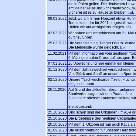
die in Polen gelten. Die deutschen Hinwe
amt.de/de/ReiseUndSicherheit/covid-19
Sicherer ist es zu Hause zu bleiben.
link
09.03.2021
Jetzt, wo am fernen Horizont etwas Hoffnu
Terminkalender für 2021 eingestellt word
Hoffen wir auf wenigstens einiges.
link
02.03.2021
Wir haben uns entschlossen am 21. Mai
durchzuführen.
25.02.2021
Die Veranstaltung "Prager Ostern" wurde 
Die Meldeliste wurde gelöscht.
link
11.02.2021
Mit den Informationen vom gestrigen "Gi
6. März geplanten Crosslauf absagen. Ble
07.01.2021
Zur Abwechslung hier einmal ein kleiner
31.12.2020
Mit dem Jahreswechsel verabschieden wi
Viel Glück und Spaß an unserem Sport i
02.12.2020
Unsere "Nachwuchsarbeit" zeigt Früchte. 
eingeschrieben.
26.11.2020
Auf Grund der aktuellen Beschränkunge
Sportverbot sagen wir den Paarlauf ab.
Als unsere nächste Laufveranstaltung wi
Bleibt gesund.
25.10.2020
Und schon sind die Urkunden (im A5-Form
25.10.2020
Die Ergebnisse des heutigen Crosslaufes
20.10.2020
Mit dem 1. Oktober ist nun auch Katja als 
01.09.2020
Die Ausschreibung für unseren Herbstcross