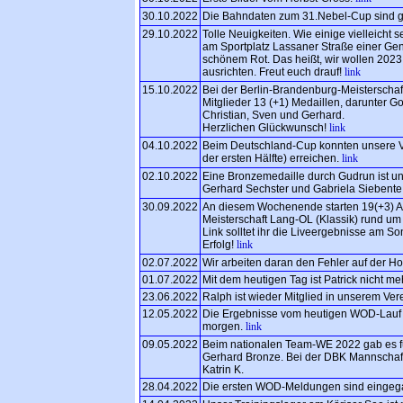
30.10.2022
Die Bahndaten zum 31.Nebel-Cup sind ge
29.10.2022
Tolle Neuigkeiten. Wie einige vielleicht
am Sportplatz Lassaner Straße einer Gen
schönem Rot. Das heißt, wir wollen 202
ausrichten. Freut euch drauf!
link
15.10.2022
Bei der Berlin-Brandenburg-Meisterschaf
Mitglieder 13 (+1) Medaillen, darunter Go
Christian, Sven und Gerhard.
Herzlichen Glückwunsch!
link
04.10.2022
Beim Deutschland-Cup konnten unsere Ver
der ersten Hälfte) erreichen.
link
02.10.2022
Eine Bronzemedaille durch Gudrun ist un
Gerhard Sechster und Gabriela Siebente
30.09.2022
An diesem Wochenende starten 19(+3) Ak
Meisterschaft Lang-OL (Klassik) rund 
Link solltet ihr die Liveergebnisse am S
Erfolg!
link
02.07.2022
Wir arbeiten daran den Fehler auf der 
01.07.2022
Mit dem heutigen Tag ist Patrick nicht me
23.06.2022
Ralph ist wieder Mitglied in unserem Ver
12.05.2022
Die Ergebnisse vom heutigen WOD-Lauf s
morgen.
link
09.05.2022
Beim nationalen Team-WE 2022 gab es fü
Gerhard Bronze. Bei der DBK Mannschaft 
Katrin K.
28.04.2022
Die ersten WOD-Meldungen sind einge