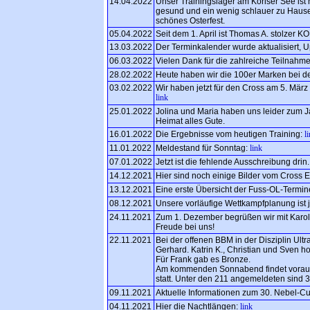
14.04.2022
Unser Trainingslager am Köriser See ist 
gesund und ein wenig schlauer zu Hause
schönes Osterfest.
05.04.2022
Seit dem 1. April ist Thomas A. stolzer KO
13.03.2022
Der Terminkalender wurde aktualisiert, U
06.03.2022
Vielen Dank für die zahlreiche Teilnahme
28.02.2022
Heute haben wir die 100er Marken bei d
03.02.2022
Wir haben jetzt für den Cross am 5. März 
link
25.01.2022
Jolina und Maria haben uns leider zum J
Heimat alles Gute.
16.01.2022
Die Ergebnisse vom heutigen Training:
l
11.01.2022
Meldestand für Sonntag:
link
07.01.2022
Jetzt ist die fehlende Ausschreibung drin
14.12.2021
Hier sind noch einige Bilder vom Cross 
13.12.2021
Eine erste Übersicht der Fuss-OL-Termine
08.12.2021
Unsere vorläufige Wettkampfplanung ist je
24.11.2021
Zum 1. Dezember begrüßen wir mit Karoli
Freude bei uns!
22.11.2021
Bei der offenen BBM in der Disziplin Ult
Gerhard. Katrin K., Christian und Sven ho
Für Frank gab es Bronze.
Am kommenden Sonnabend findet voraussi
statt. Unter den 211 angemeldeten sind 
09.11.2021
Aktuelle Informationen zum 30. Nebel-Cu
04.11.2021
Hier die Nachtlängen:
link