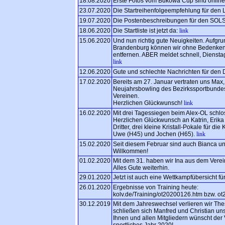
18.08.2020
Erste Fotos vom Bukowa Cup sind onlin
23.07.2020
Die Startreihenfolgeempfehlung für den 
19.07.2020
Die Postenbeschreibungen für den SOL
18.06.2020
Die Startliste ist jetzt da:
link
15.06.2020
Und nun richtig gute Neuigkeiten. Aufgr
Brandenburg können wir ohne Bedenken
entfernen. ABER meldet schnell, Dienstag
link
12.06.2020
Gute und schlechte Nachrichten für den
17.02.2020
Bereits am 27. Januar vertraten uns Max
Neujahrsbowling des Bezirkssportbundes
Vereinen.
Herzlichen Glückwunsch!
link
16.02.2020
Mit drei Tagessiegen beim Alex-OL schlo
Herzlichen Glückwunsch an Katrin, Erika
Dritter, drei kleine Kristall-Pokale für d
Uwe (H45) und Jochen (H65).
link
15.02.2020
Seit diesem Februar sind auch Bianca un
Willkommen!
01.02.2020
Mit dem 31. haben wir Ina aus dem Verei
Alles Gute weiterhin.
29.01.2020
Jetzt ist auch eine Wettkampfübersicht f
26.01.2020
Ergebnisse von Training heute:
kolv.de/Training/ot20200126.htm bzw. o
30.12.2019
Mit dem Jahreswechsel verlieren wir Thes
schließen sich Manfred und Christian un
Ihnen und allen Mitgliedern wünscht der
sportliches Jahr 2020!