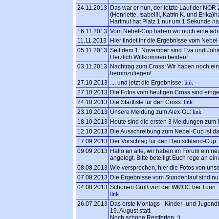
24.11.2013
Das war er nun, der letzte Lauf der NOR
(Henriette, Isabell!!, Katrin K. und Erika)
Hartmut hat Platz 1 nur um 1 Sekunde na
16.11.2013
Vom Nebel-Cup haben wir noch eine adr
11.11.2013
Hier findet ihr die Ergebnisse vom Nebe
05.11.2013
Seit dem 1. November sind Eva und Joha
Herzlich Willkommen beiden!
03.11.2013
Nachtrag zum Cross: Wir haben noch eine
herumzuliegen!
27.10.2013
.... und jetzt die Ergebnisse:
link
27.10.2013
Die Fotos vom heutigen Cross sind einges
24.10.2013
Die Startliste für den Cross:
link
23.10.2013
Unsere Meldung zum Alex-OL:
link
18.10.2013
Heute sind die ersten 3 Meldungen zu
12.10.2013
Die Ausschreibung zum Nebel-Cup ist d
17.09.2013
Der Vorschlag für den Deutschland-Cup:
09.09.2013
Hallo an alle, wir haben im Forum ein 
angelegt. Bitte beteiligt Euch rege an ei
08.08.2013
Wie versprochen, hier die Fotos von un
07.08.2013
Die Ergebnisse vom Stundenlauf sind nu
04.08.2013
Schönen Gruß von der WMOC bei Turin. Be
link
26.07.2013
Das erste Montags - Kinder- und Jugend
19. August statt.
Noch schöne Restferien. :)