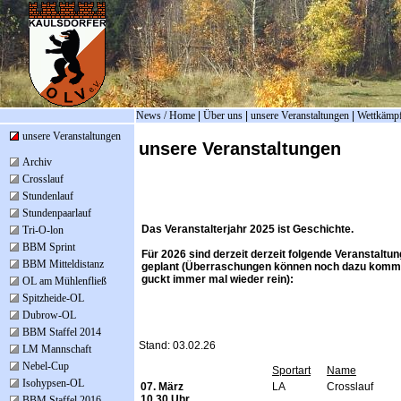
News / Home
|
Über uns
|
unsere Veranstaltungen
|
Wettkämp
unsere Veranstaltungen
unsere Veranstaltungen
Archiv
Crosslauf
Stundenlauf
Stundenpaarlauf
Das Veranstalterjahr 2025 ist Geschichte.
Tri-O-lon
BBM Sprint
Für 2026 sind derzeit derzeit folgende Veranstaltu
BBM Mitteldistanz
geplant (Überraschungen können noch dazu komm
guckt immer mal wieder rein):
OL am Mühlenfließ
Spitzheide-OL
Dubrow-OL
BBM Staffel 2014
Stand: 03.02.26
LM Mannschaft
Nebel-Cup
Sportart
Name
Isohypsen-OL
07. März
LA
Crosslauf
10.30 Uhr
BBM Staffel 2016