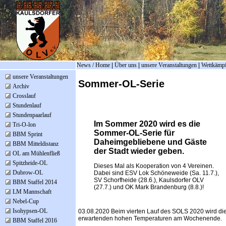
News / Home
|
Über uns
|
unsere Veranstaltungen
|
Wettkämp
unsere Veranstaltungen
Sommer-OL-Serie
Archiv
Crosslauf
Stundenlauf
Stundenpaarlauf
Im Sommer 2020 wird es die
Tri-O-lon
Sommer-OL-Serie für
BBM Sprint
Daheimgebliebene und Gäste
BBM Mitteldistanz
der Stadt wieder geben.
OL am Mühlenfließ
Spitzheide-OL
Dieses Mal als Kooperation von 4 Vereinen.
Dubrow-OL
Dabei sind ESV Lok Schöneweide (Sa. 11.7.),
SV Schorfheide (28.6.), Kaulsdorfer OLV
BBM Staffel 2014
(27.7.) und OK Mark Brandenburg (8.8.)!
LM Mannschaft
Nebel-Cup
Isohypsen-OL
03.08.2020 Beim vierten Lauf des SOLS 2020 wird die
erwartenden hohen Temperaturen am Wochenende.
BBM Staffel 2016