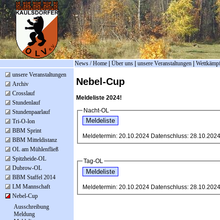
News / Home
|
Über uns
|
unsere Veranstaltungen
|
Wettkämp
unsere Veranstaltungen
Nebel-Cup
Archiv
Crosslauf
Meldeliste 2024!
Stundenlauf
Nacht-OL
Stundenpaarlauf
Tri-O-lon
BBM Sprint
Meldetermin: 20.10.2024 Datenschluss: 28.1
BBM Mitteldistanz
OL am Mühlenfließ
Spitzheide-OL
Tag-OL
Dubrow-OL
BBM Staffel 2014
LM Mannschaft
Meldetermin: 20.10.2024 Datenschluss: 28.1
Nebel-Cup
Ausschreibung
Meldung