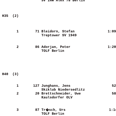
SV IHW Alex 78 Berlin       
H35  (2)                                               
       1
       71
Bleidorn, Stefan            
   1:09
Treptower SV 1949           
       2
       86
Adorjan, Peter              
   1:20
TOLF Berlin                 
H40  (3)                                               
       1
      127
Junghans, Jens              
     52
Skiklub Niedersedlitz       
       2
       20
Brettschneider, Uwe         
     58
Kaulsdorfer OLV             
       3
       87
Tr�sch, Urs                 
   1:1
TOLF Berlin                 