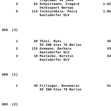
Treptower SV 1949           
       4
       92
Schwittmann, Irmgard        
   1:02
Volkssport Bernau           
       5
      114
Tschischkale, Petra         
   1:06
Kaulsdorfer OLV             
D55  (3)                                               
       1
       40
Thiel, Susi                 
     45
SV IHW Alex 78 Berlin       
       2
      115
Usemann, Barbara            
     53
Kaulsdorfer OLV             
       3
       18
Mielecke, Kerstin           
     54
Kaulsdorfer OLV             
D60  (1)                                               
       1
       38
Fillinger, Rosemarie        
     51
SV IHW Alex 78 Berlin       
D65  (2)                                               