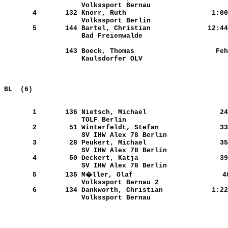
Volkssport Bernau           
       4
      132
Knorr, Ruth                 
   1:00
Volkssport Berlin           
       5
      144
Bartel, Christian           
  12:44
Bad Freienwalde             
      143
Boeck, Thomas               
    Feh
Kaulsdorfer OLV             
BL  (6)                                                
       1
      136
Nietsch, Michael            
     24
TOLF Berlin                 
       2
       51
Winterfeldt, Stefan         
     33
SV IHW Alex 78 Berlin       
       3
       28
Peukert, Michael            
     35
SV IHW Alex 78 Berlin       
       4
       50
Deckert, Katja              
     39
SV IHW Alex 78 Berlin       
       5
      135
M�ller, Olaf                
     4
Volkssport Bernau 2         
       6
      134
Dankworth, Christian        
   1:22
Volkssport Bernau           