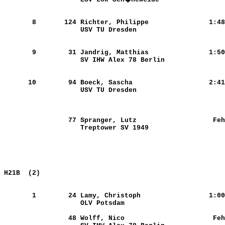
       8
      124
Richter, Philippe           
   1:48
USV TU Dresden              
       9
       31
Jandrig, Matthias           
   1:50
SV IHW Alex 78 Berlin       
      10
       94
Boeck, Sascha               
   2:41
USV TU Dresden              
       77
Spranger, Lutz              
    Feh
Treptower SV 1949           
H21B  (2)                                              
       1
       24
Lamy, Christoph             
   1:00
OLV Potsdam                 
       48
Wolff, Nico                 
    Feh