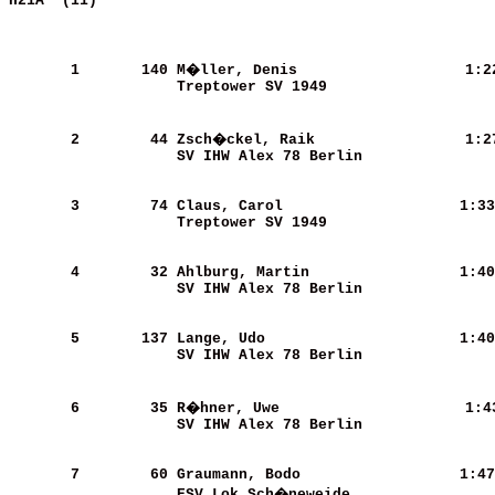
H21A  (11)                                             
       1
      140
M�ller, Denis               
   1:2
Treptower SV 1949           
       2
       44
Zsch�ckel, Raik             
   1:2
SV IHW Alex 78 Berlin       
       3
       74
Claus, Carol                
   1:33
Treptower SV 1949           
       4
       32
Ahlburg, Martin             
   1:40
SV IHW Alex 78 Berlin       
       5
      137
Lange, Udo                  
   1:40
SV IHW Alex 78 Berlin       
       6
       35
R�hner, Uwe                 
   1:4
SV IHW Alex 78 Berlin       
       7
       60
Graumann, Bodo              
   1:47
ESV Lok Sch�neweide         