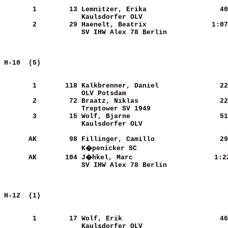
       1
       13
Lemnitzer, Erika            
     40
Kaulsdorfer OLV             
       2
       29
Haenelt, Beatrix            
   1:07
SV IHW Alex 78 Berlin       
H-10  (5)                                              
       1
      118
Kalkbrenner, Daniel         
     22
OLV Potsdam                 
       2
       72
Braatz, Niklas              
     22
Treptower SV 1949           
       3
       15
Wolf, Bjarne                
     51
Kaulsdorfer OLV             
      AK
       98
Fillinger, Camillo          
     29
K�penicker SC               
      AK
      104
J�hkel, Marc                
   1:2
SV IHW Alex 78 Berlin       
H-12  (1)                                              
       1
       17
Wolf, Erik                  
     46
Kaulsdorfer OLV             