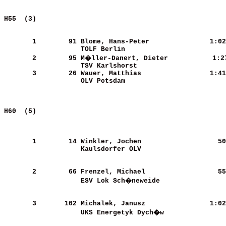
H55  (3)                                               
       1
       91
Blome, Hans-Peter           
   1:02
TOLF Berlin                 
       2
       95
M�ller-Danert, Dieter       
   1:2
TSV Karlshorst              
       3
       26
Wauer, Matthias             
   1:41
OLV Potsdam                 
H60  (5)                                               
       1
       14
Winkler, Jochen             
     50
Kaulsdorfer OLV             
       2
       66
Frenzel, Michael            
     55
ESV Lok Sch�neweide         
       3
      102
Michalek, Janusz            
   1:02
UKS Energetyk Dych�w        