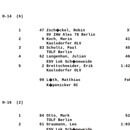
H-14  (6)                                              
       1
       47
Zsch�ckel, Robin            
     3
SV IHW Alex 78 Berlin       
       2
        9
Koch, Mario                 
     41
Kaulsdorfer OLV             
       3
       83
Scholtz, Paul               
     45
TOLF Berlin                 
       4
       62
Langenhan, Julian           
     46
ESV Lok Sch�neweide         
       5
        2
Brettschneider, Erik        
   1:42
Kaulsdorfer OLV             
       99
L�th, Matthias              
    Fe
K�penicker SC               
H-16  (2)                                              
       1
       84
Otto, Mark                  
     52
TOLF Berlin                 
       2
       61
Graumann, Leo               
   1:03
ESV Lok Sch�neweide         