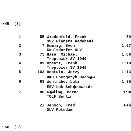
H45  (8)                                               
       1
       55
Wiedenfeld, Frank           
     59
SSV Planeta Radebeul        
       2
        7
Demmig, Sven                
   1:07
Kaulsdorfer OLV             
       3
       75
Hase, Michael               
   1:08
Treptower SV 1949           
       4
       89
Braatz, Frank               
   1:10
Treptower SV 1949           
       5
      103
Deptula, Jerzy              
   1:13
UKS Energetyk Dych�w        
       6
       63
Wohlrabe, Lutz              
   1:35
ESV Lok Sch�neweide         
       7
       88
K�ding, Bernd               
   1:3
TOLF Berlin                 
       22
Jensch, Fred                
    Feh
OLV Potsdam                 
H50  (6)                                               