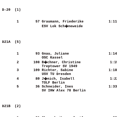
D-20  (1)                                              
       1
       57
Graumann, Friederike        
   1:11
ESV Lok Sch�neweide         
D21A  (5)                                              
       1
       93
Gnau, Juliane               
   1:14
OSC Kassel                  
       2
      108
B�chner, Christine          
   1:1
Treptower SV 1949           
       3
      109
Richter, Sabine             
   1:18
USV TU Dresden              
       4
       80
J�nich, Isabell             
   1:2
TOLF Berlin                 
       5
       36
Schneider, Ines             
   1:33
SV IHW Alex 78 Berlin       
D21B  (2)                                              