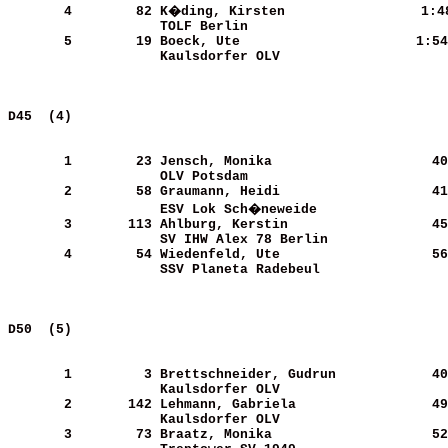
       4
       82
K�ding, Kirsten             
   1:4
TOLF Berlin                 
       5
       19
Boeck, Ute                  
   1:54
Kaulsdorfer OLV             
D45  (4)                                               
       1
       23
Jensch, Monika              
     40
OLV Potsdam                 
       2
       58
Graumann, Heidi             
     41
ESV Lok Sch�neweide         
       3
      113
Ahlburg, Kerstin            
     45
SV IHW Alex 78 Berlin       
       4
       54
Wiedenfeld, Ute             
     56
SSV Planeta Radebeul        
D50  (5)                                               
       1
        3
Brettschneider, Gudrun      
     40
Kaulsdorfer OLV             
       2
      142
Lehmann, Gabriela           
     49
Kaulsdorfer OLV             
       3
       73
Braatz, Monika              
     52