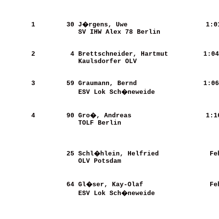
       1
       30
J�rgens, Uwe                
   1:0
SV IHW Alex 78 Berlin       
       2
        4
Brettschneider, Hartmut     
   1:04
Kaulsdorfer OLV             
       3
       59
Graumann, Bernd             
   1:06
ESV Lok Sch�neweide         
       4
       90
Gro�, Andreas               
   1:1
TOLF Berlin                 
       25
Schl�hlein, Helfried        
    Fe
OLV Potsdam                 
       64
Gl�ser, Kay-Olaf            
    Fe
ESV Lok Sch�neweide         