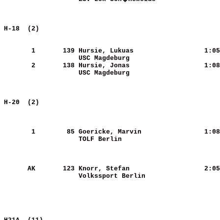
H-18  (2)                                              
       1
      139
Hursie, Lukuas              
   1:05
USC Magdeburg               
       2
      138
Hursie, Jonas               
   1:08
USC Magdeburg               
H-20  (2)                                              
       1
       85
Goericke, Marvin            
   1:08
TOLF Berlin                 
      AK
      123
Knorr, Stefan               
   2:05
Volkssport Berlin           