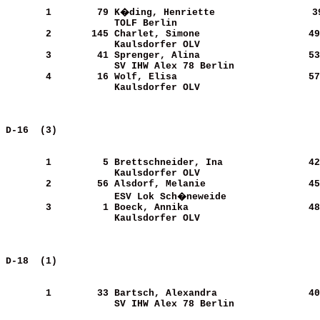
       1
       79
K�ding, Henriette           
     3
TOLF Berlin                 
       2
      145
Charlet, Simone             
     49
Kaulsdorfer OLV             
       3
       41
Sprenger, Alina             
     53
SV IHW Alex 78 Berlin       
       4
       16
Wolf, Elisa                 
     57
Kaulsdorfer OLV             
D-16  (3)                                              
       1
        5
Brettschneider, Ina         
     42
Kaulsdorfer OLV             
       2
       56
Alsdorf, Melanie            
     45
ESV Lok Sch�neweide         
       3
        1
Boeck, Annika               
     48
Kaulsdorfer OLV             
D-18  (1)                                              
       1
       33
Bartsch, Alexandra          
     40
SV IHW Alex 78 Berlin       