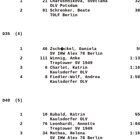
       1
       21
Charushnikova, Svetlana     
     32
OLV Potsdam                 
       2
       81
Schrenker, Beate            
     38
TOLF Berlin                 
D35  (4)                                               
       1
       46
Zsch�ckel, Daniela          
     5
SV IHW Alex 78 Berlin       
       2
      111
Winnig, Anke                
   1:13
Treptower SV 1949           
       3
        6
Charlet, Katrin             
   1:16
Kaulsdorfer OLV             
       4
        8
Fiedler-Wolf, Andrea        
   1:58
Kaulsdorfer OLV             
D40  (5)                                               
       1
       10
Kubald, Katrin              
     55
Kaulsdorfer OLV             
       2
       76
Leonhardt, Annette          
   1:04
Treptower SV 1949           
       3
       34
Mathea, Helena              
   1:16
SV IHW Alex 78 Berlin       