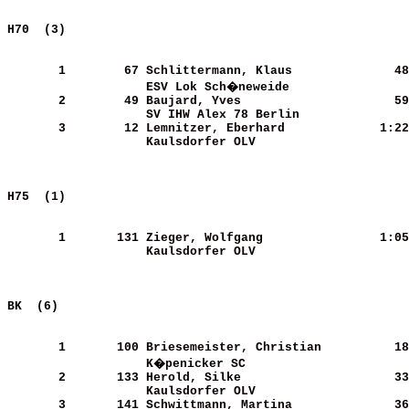
H70  (3)                                               
       1
       67
Schlittermann, Klaus        
     48
ESV Lok Sch�neweide         
       2
       49
Baujard, Yves               
     59
SV IHW Alex 78 Berlin       
       3
       12
Lemnitzer, Eberhard         
   1:22
Kaulsdorfer OLV             
H75  (1)                                               
       1
      131
Zieger, Wolfgang            
   1:05
Kaulsdorfer OLV             
BK  (6)                                                
       1
      100
Briesemeister, Christian    
     18
K�penicker SC               
       2
      133
Herold, Silke               
     33
Kaulsdorfer OLV             
       3
      141
Schwittmann, Martina        
     36