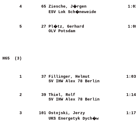
       4
       65
Ziesche, J�rgen             
   1:0
ESV Lok Sch�neweide         
       5
       27
Pl�tz, Gerhard              
   1:0
OLV Potsdam                 
H65  (3)                                               
       1
       37
Fillinger, Helmut           
   1:03
SV IHW Alex 78 Berlin       
       2
       39
Thiel, Rolf                 
   1:14
SV IHW Alex 78 Berlin       
       3
      101
Ostojski, Jerzy             
   1:17
UKS Energetyk Dych�w        