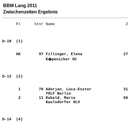
BBM Lang 2011
Zwischenzeiten Ergebnis
      Pl      Stnr Name                               Z
D-10  (1)                                              
      AK
       97
Fillinger, Elena            
     27
K�penicker SC               
D-12  (2)                                              
       1
       78
Adorjan, Luca-Eszter        
     31
TOLF Berlin                 
       2
       11
Kubald, Marie               
     56
Kaulsdorfer OLV             
D-14  (4)                                              