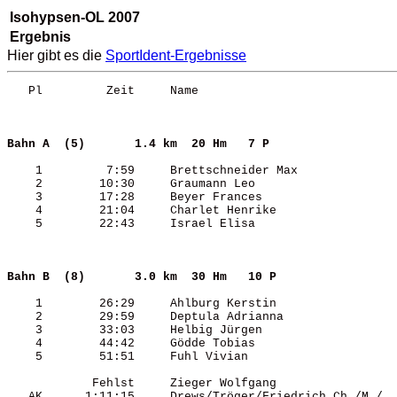
Isohypsen-OL 2007
Ergebnis
Hier gibt es die
SportIdent-Ergebnisse
   Pl         Zeit     Name                            
Bahn A  (5)      
1.4 km  20 Hm   7 P  
    1         7:59     Brettschneider Max              
    2        10:30     Graumann Leo                    
    3        17:28     Beyer Frances                   
    4        21:04     Charlet Henrike                 
    5        22:43     Israel Elisa                    
Bahn B  (8)      
3.0 km  30 Hm   10 P 
    1        26:29     Ahlburg Kerstin                 
    2        29:59     Deptula Adrianna                
    3        33:03     Helbig Jürgen                   
    4        44:42     Gödde Tobias                    
    5        51:51     Fuhl Vivian                     
            Fehlst     Zieger Wolfgang                 
   AK      1:11:15     Drews/Tröger/Friedrich Ch./M./  