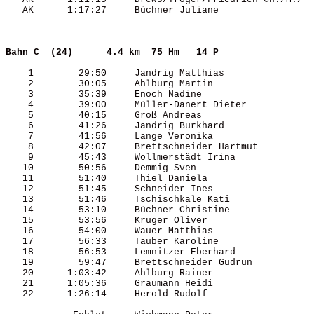
   AK      1:17:27     Büchner Juliane                 
Bahn C  (24)     
4.4 km  75 Hm   14 P 
    1        29:50     Jandrig Matthias                
    2        30:05     Ahlburg Martin                  
    3        35:39     Enoch Nadine                    
    4        39:00     Müller-Danert Dieter            
    5        40:15     Groß Andreas                    
    6        41:26     Jandrig Burkhard                
    7        41:56     Lange Veronika                  
    8        42:07     Brettschneider Hartmut          
    9        45:43     Wollmerstädt Irina              
   10        50:56     Demmig Sven                     
   11        51:40     Thiel Daniela                   
   12        51:45     Schneider Ines                  
   13        51:46     Tschischkale Kati               
   14        53:10     Büchner Christine               
   15        53:56     Krüger Oliver                   
   16        54:00     Wauer Matthias                  
   17        56:33     Täuber Karoline                 
   18        56:53     Lemnitzer Eberhard              
   19        59:47     Brettschneider Gudrun           
   20      1:03:42     Ahlburg Rainer                  
   21      1:05:36     Graumann Heidi                  
   22      1:26:14     Herold Rudolf                   