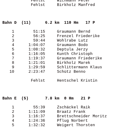
            Fehlst     Wichmann Peter                  
            Fehlst     Birkholz Manfred                
Bahn D  (11)     
6.2 km  110 Hm   17 P
    1        51:15     Graumann Bernd                  
    2        56:25     Frenzel Friederike              
    3        59:44     Wohlrabe Lutz                   
    4      1:04:07     Graumann Bodo                   
    5      1:08:32     Deptula Jerzy                   
    6      1:16:05     Kunth Christoph                 
    7      1:19:37     Graumann Friederike             
    8      1:21:01     Birkholz Marek                  
    9      1:29:59     Schlittermann Klaus             
   10      2:23:47     Schütz Benno                    
            Fehlst     Hentschel Kristin               
Bahn E  (5)      
7.8 km  0 Hm   21 P  
    1        55:39     Zschäckel Raik                  
    2      1:11:09     Braatz Frank                    
    3      1:16:37     Brettschneider Moritz           
    4      1:24:36     Pflug Norbert                   
    5      1:32:32     Weigert Thorsten                