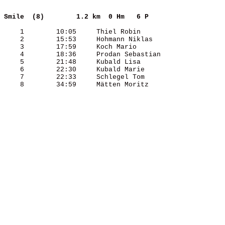
Smile  (8)       
1.2 km  0 Hm   6 P   
    1        10:05     Thiel Robin                     
    2        15:53     Hohmann Niklas                  
    3        17:59     Koch Mario                      
    4        18:36     Prodan Sebastian                
    5        21:48     Kubald Lisa                     
    6        22:30     Kubald Marie                    
    7        22:33     Schlegel Tom                    
    8        34:59     Mätten Moritz                   