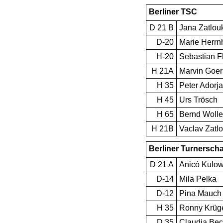
Berliner TSC
D 21 B
Jana Zatlou
D-20
Marie Herrn
H-20
Sebastian F
H 21A
Marvin Goer
H 35
Peter Adorj
H 45
Urs Trösch
H 65
Bernd Woll
H 21B
Vaclav Zatl
Berliner Turnerscha
D 21 A
Anicó Kulo
D-14
Mila Pelka
D-12
Pina Mauch
H 35
Ronny Krüg
D 35
Claudia Bec