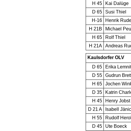
H 45
Kai Dalüge
D 65
Susi Thiel
H-16
Henrik Rude
H 21B
Michael Peu
H 65
Rolf Thiel
H 21A
Andreas Rud
Kaulsdorfer OLV
D 65
Erika Lemni
D 55
Gudrun Bret
H 65
Jochen Wink
D 35
Katrin Charl
H 45
Henry Jobst
D 21 A
Isabell Jäni
H 55
Rudolf Hero
D 45
Ute Boeck