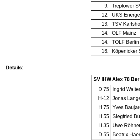
9.
Treptower S
12.
UKS Energe
13.
TSV Karlsho
14.
OLF Mainz
14.
TOLF Berlin
16.
Köpenicker
Details:
SV IHW Alex 78 Ber
D 75
Ingrid Walte
H-12
Jonas Lang
H 75
Yves Baujar
H 55
Siegfried B
H 35
Uwe Röhne
D 55
Beatrix Haen