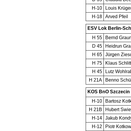
H-10
Louis Krüge
H-18
Arved Pfeil
ESV Lok Berlin-Sc
H 55
Bernd Grau
D 45
Heidrun Gr
H 65
Jürgen Zies
H 75
Klaus Schli
H 45
Lutz Wohlra
H 21A
Benno Schü
KOS BnO Szczecin
H-10
Bartosz Kot
H 21B
Hubert Swie
H-14
Jakub Kond
H-12
Piotr Kotko