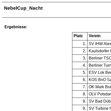
NebelCup_Nacht
Ergebnisse:
Platz
Verein
1.
SV IHW Alex
2.
Kaulsdorfer
3.
Berliner TS
4.
Berliner Tur
5.
ESV Lok Ber
6.
KOS BnO Sz
7.
OK Mark Br
8.
OLV Potsda
9.
SV Bad Düb
9.
SV Turbine