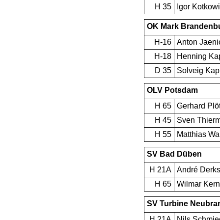
H 35
Igor Kotkow
OK Mark Brandenb
H-16
Anton Jaeni
H-18
Henning Ka
D 35
Solveig Kap
OLV Potsdam
H 65
Gerhard Plö
H 45
Sven Thier
H 55
Matthias Wa
SV Bad Düben
H 21A
André Derk
H 65
Wilmar Kern
SV Turbine Neubra
H 21A
Nils Schmie