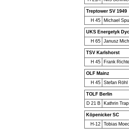
Treptower SV 1949
H 45
Michael Sp
UKS Energetyk Dy
H 65
Janusz Mich
TSV Karlshorst
H 45
Frank Richt
OLF Mainz
H 45
Stefan Röhl
TOLF Berlin
D 21 B
Kathrin Tra
Köpenicker SC
H-12
Tobias Moe